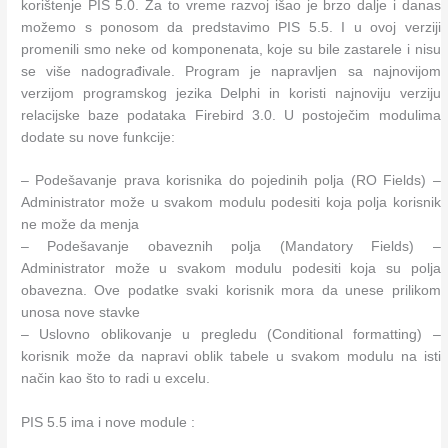
korištenje PIS 5.0. Za to vreme razvoj išao je brzo dalje i danas
možemo s ponosom da predstavimo PIS 5.5. I u ovoj verziji
promenili smo neke od komponenata, koje su bile zastarele i nisu
se više nadograđivale. Program je napravljen sa najnovijom
verzijom programskog jezika Delphi in koristi najnoviju verziju
relacijske baze podataka Firebird 3.0. U postoječim modulima
dodate su nove funkcije:
– Podešavanje prava korisnika do pojedinih polja (RO Fields) –
Administrator može u svakom modulu podesiti koja polja korisnik
ne može da menja
– Podešavanje obaveznih polja (Mandatory Fields) –
Administrator može u svakom modulu podesiti koja su polja
obavezna. Ove podatke svaki korisnik mora da unese prilikom
unosa nove stavke
– Uslovno oblikovanje u pregledu (Conditional formatting) –
korisnik može da napravi oblik tabele u svakom modulu na isti
način kao što to radi u excelu.
PIS 5.5 ima i nove module :