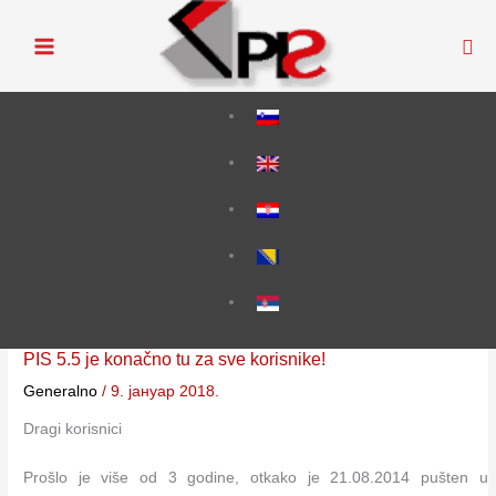
Пређи
на
садржај
PIS 5.5 je konačno tu za sve korisnike!
Generalno
/
9. јануар 2018.
Dragi korisnici
Prošlo je više od 3 godine, otkako je 21.08.2014 pušten u