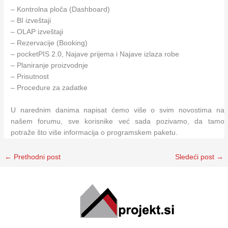
– Kontrolna ploča (Dashboard)
– BI izveštaji
– OLAP izveštaji
– Rezervacije (Booking)
– pocketPIS 2.0, Najave prijema i Najave izlaza robe
– Planiranje proizvodnje
– Prisutnost
– Procedure za zadatke
U narednim danima napisat ćemo više o svim novostima na
našem forumu, sve korisnike već sada pozivamo, da tamo
potraže što više informacija o programskem paketu.
←
Prethodni post
Sledeći post
→