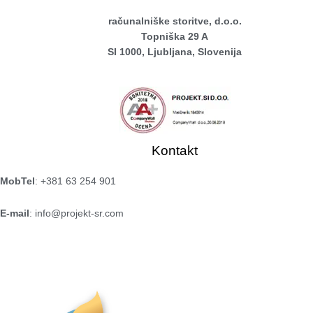
računalniške storitve, d.o.o.
Topniška 29 A
SI 1000, Ljubljana, Slovenija
Kontakt
MobTel
: +381 63 254 901
E-mail
:
info@projekt-sr.com