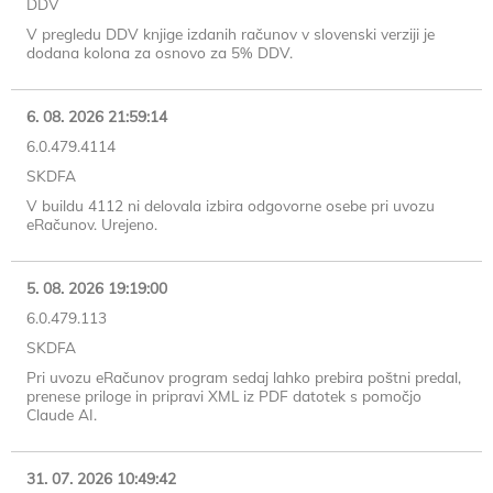
DDV
V pregledu DDV knjige izdanih računov v slovenski verziji je
dodana kolona za osnovo za 5% DDV.
6. 08. 2026 21:59:14
6.0.479.4114
SKDFA
V buildu 4112 ni delovala izbira odgovorne osebe pri uvozu
eRačunov. Urejeno.
5. 08. 2026 19:19:00
6.0.479.113
SKDFA
Pri uvozu eRačunov program sedaj lahko prebira poštni predal,
prenese priloge in pripravi XML iz PDF datotek s pomočjo
Claude AI.
31. 07. 2026 10:49:42