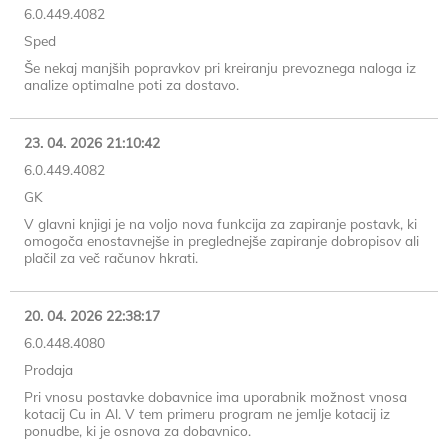
6.0.449.4082
Sped
Še nekaj manjših popravkov pri kreiranju prevoznega naloga iz
analize optimalne poti za dostavo.
23. 04. 2026 21:10:42
6.0.449.4082
GK
V glavni knjigi je na voljo nova funkcija za zapiranje postavk, ki
omogoča enostavnejše in preglednejše zapiranje dobropisov ali
plačil za več računov hkrati.
20. 04. 2026 22:38:17
6.0.448.4080
Prodaja
Pri vnosu postavke dobavnice ima uporabnik možnost vnosa
kotacij Cu in Al. V tem primeru program ne jemlje kotacij iz
ponudbe, ki je osnova za dobavnico.