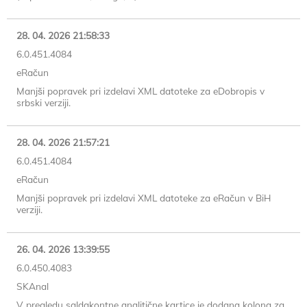
28. 04. 2026 21:58:33
6.0.451.4084
eRačun
Manjši popravek pri izdelavi XML datoteke za eDobropis v
srbski verziji.
28. 04. 2026 21:57:21
6.0.451.4084
eRačun
Manjši popravek pri izdelavi XML datoteke za eRačun v BiH
verziji.
26. 04. 2026 13:39:55
6.0.450.4083
SKAnal
V pregledu saldakontne analitične kartice je dodana kolona za