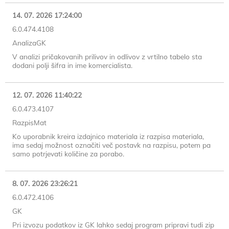
14. 07. 2026 17:24:00
6.0.474.4108
AnalizaGK
V analizi pričakovanih prilivov in odlivov z vrtilno tabelo sta
dodani polji šifra in ime komercialista.
12. 07. 2026 11:40:22
6.0.473.4107
RazpisMat
Ko uporabnik kreira izdajnico materiala iz razpisa materiala,
ima sedaj možnost označiti več postavk na razpisu, potem pa
samo potrjevati količine za porabo.
8. 07. 2026 23:26:21
6.0.472.4106
GK
Pri izvozu podatkov iz GK lahko sedaj program pripravi tudi zip