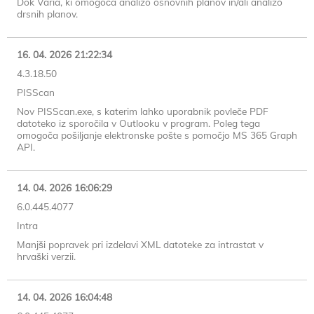
Dok Varia, ki omogoča analizo osnovnih planov in/ali analizo
drsnih planov.
16. 04. 2026 21:22:34
4.3.18.50
PISScan
Nov PISScan.exe, s katerim lahko uporabnik povleče PDF
datoteko iz sporočila v Outlooku v program. Poleg tega
omogoča pošiljanje elektronske pošte s pomočjo MS 365 Graph
API.
14. 04. 2026 16:06:29
6.0.445.4077
Intra
Manjši popravek pri izdelavi XML datoteke za intrastat v
hrvaški verzii.
14. 04. 2026 16:04:48