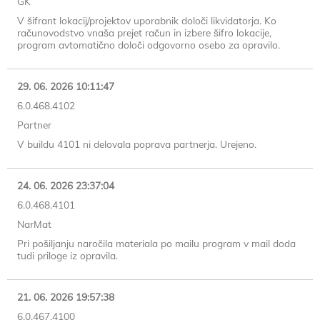
GK
V šifrant lokacij/projektov uporabnik določi likvidatorja. Ko
računovodstvo vnaša prejet račun in izbere šifro lokacije,
program avtomatično določi odgovorno osebo za opravilo.
29. 06. 2026 10:11:47
6.0.468.4102
Partner
V buildu 4101 ni delovala poprava partnerja. Urejeno.
24. 06. 2026 23:37:04
6.0.468.4101
NarMat
Pri pošiljanju naročila materiala po mailu program v mail doda
tudi priloge iz opravila.
21. 06. 2026 19:57:38
6.0.467.4100