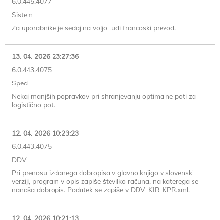
6.0.445.4077
Sistem
Za uporabnike je sedaj na voljo tudi francoski prevod.
13. 04. 2026 23:27:36
6.0.443.4075
Sped
Nekaj manjših popravkov pri shranjevanju optimalne poti za
logistično pot.
12. 04. 2026 10:23:23
6.0.443.4075
DDV
Pri prenosu izdanega dobropisa v glavno knjigo v slovenski
verziji, program v opis zapiše številko računa, na katerega se
nanaša dobropis. Podatek se zapiše v DDV_KIR_KPR.xml.
12. 04. 2026 10:21:13