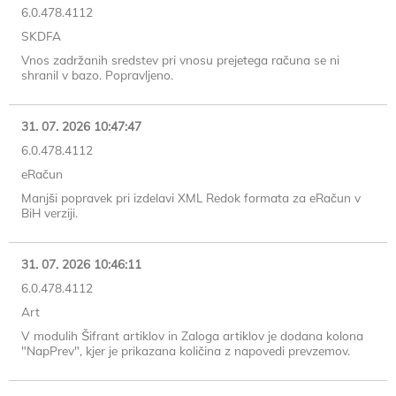
6.0.478.4112
SKDFA
Vnos zadržanih sredstev pri vnosu prejetega računa se ni
shranil v bazo. Popravljeno.
31. 07. 2026 10:47:47
6.0.478.4112
eRačun
Manjši popravek pri izdelavi XML Redok formata za eRačun v
BiH verziji.
31. 07. 2026 10:46:11
6.0.478.4112
Art
V modulih Šifrant artiklov in Zaloga artiklov je dodana kolona
"NapPrev", kjer je prikazana količina z napovedi prevzemov.