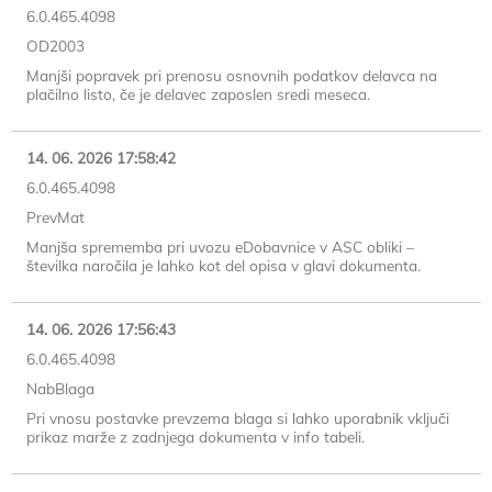
6.0.465.4098
OD2003
Manjši popravek pri prenosu osnovnih podatkov delavca na
plačilno listo, če je delavec zaposlen sredi meseca.
14. 06. 2026 17:58:42
6.0.465.4098
PrevMat
Manjša sprememba pri uvozu eDobavnice v ASC obliki –
številka naročila je lahko kot del opisa v glavi dokumenta.
14. 06. 2026 17:56:43
6.0.465.4098
NabBlaga
Pri vnosu postavke prevzema blaga si lahko uporabnik vključi
prikaz marže z zadnjega dokumenta v info tabeli.