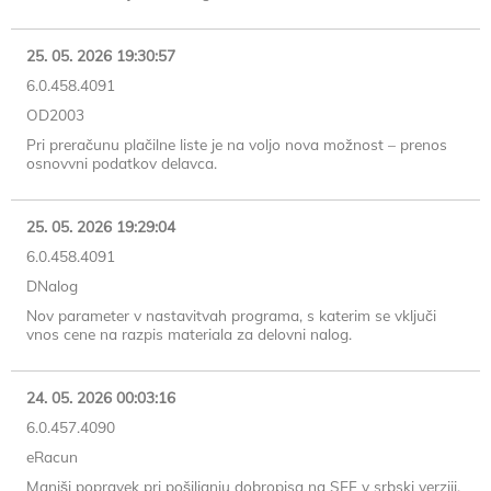
25. 05. 2026 19:30:57
6.0.458.4091
OD2003
Pri preračunu plačilne liste je na voljo nova možnost – prenos
osnovvni podatkov delavca.
25. 05. 2026 19:29:04
6.0.458.4091
DNalog
Nov parameter v nastavitvah programa, s katerim se vključi
vnos cene na razpis materiala za delovni nalog.
24. 05. 2026 00:03:16
6.0.457.4090
eRacun
Manjši popravek pri pošiljanju dobropisa na SEF v srbski verziji.