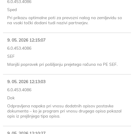
6.0.453.4086
Sped
Pri prikazu optimalne poti za prevozni nalog na zemljevidu so
na vsaki točki dodani tudi nazivi partnerjev.
9. 05. 2026 12:15:07
6.0.453.4086
SEF
Manjši popravek pri pošiljanju prejetega računa na PE SEF.
9. 05. 2026 12:13:03
6.0.453.4086
Dok
Odpravljena napaka pri vnosu dodatnih opisov postavke
dokumenta – ko je program pri vnosu drugega opisa pokazal
opis iz prejšnjega tipa opisa.
9. 05. 2026 12:10:27