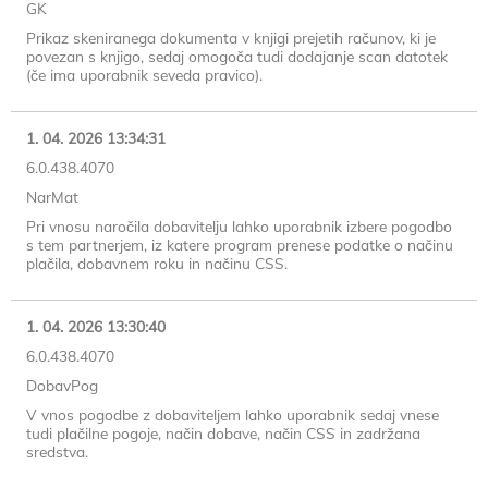
GK
Prikaz skeniranega dokumenta v knjigi prejetih računov, ki je
povezan s knjigo, sedaj omogoča tudi dodajanje scan datotek
(če ima uporabnik seveda pravico).
1. 04. 2026 13:34:31
6.0.438.4070
NarMat
Pri vnosu naročila dobavitelju lahko uporabnik izbere pogodbo
s tem partnerjem, iz katere program prenese podatke o načinu
plačila, dobavnem roku in načinu CSS.
1. 04. 2026 13:30:40
6.0.438.4070
DobavPog
V vnos pogodbe z dobaviteljem lahko uporabnik sedaj vnese
tudi plačilne pogoje, način dobave, način CSS in zadržana
sredstva.