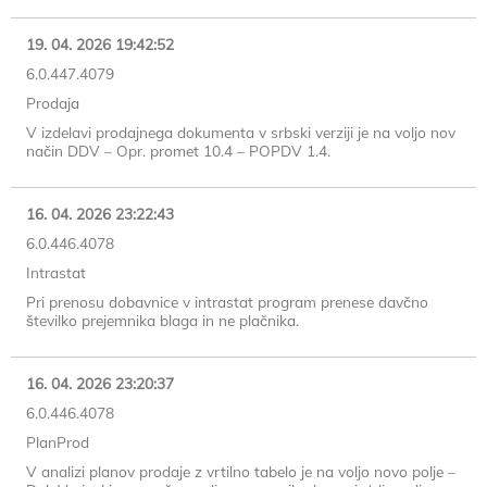
19. 04. 2026 19:42:52
6.0.447.4079
Prodaja
V izdelavi prodajnega dokumenta v srbski verziji je na voljo nov
način DDV – Opr. promet 10.4 – POPDV 1.4.
16. 04. 2026 23:22:43
6.0.446.4078
Intrastat
Pri prenosu dobavnice v intrastat program prenese davčno
številko prejemnika blaga in ne plačnika.
16. 04. 2026 23:20:37
6.0.446.4078
PlanProd
V analizi planov prodaje z vrtilno tabelo je na voljo novo polje –