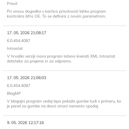
Prisot
Pri vnosu dogodka v kartico prisotnosti lahko program
kontrolira šifro OE. To se definira z novim parametrom.
17. 05. 2026 21:08:17
6.0.454.4087
Intrastat
V hrvaški verziji mora program ločeno kreirati XML Intrastat
datoteko za prejeme in za odpremo.
17. 05. 2026 21:06:03
6.0.454.4087
BlagMP
V blagajni program sedaj lepo pokaže gumbe tudi v primeru, ko
je panel za gumbe na desni strani namesto spodaj.
9. 05. 2026 12:17:16