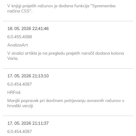
V knjigi prejetih računov je dodana funkcija "Sprememba
načina CSS".
18. 05. 2026 22:41:46
6.0.455.4088
AnalizaArt
V analizi artikla je na pregledu prejetih naročil dodana kolona
Varia.
17. 05. 2026 21:13:10
6.0.454.4087
HRFisk
Manjši popravek pri davčnem potrjevanju avnasnih računov v
hrvaški verziji.
17. 05. 2026 21:11:37
6.0.454.4087