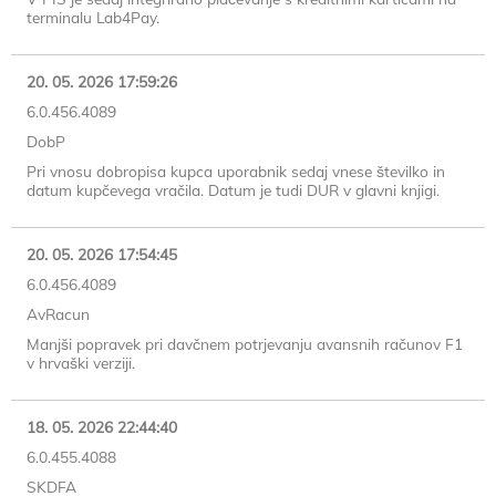
terminalu Lab4Pay.
20. 05. 2026 17:59:26
6.0.456.4089
DobP
Pri vnosu dobropisa kupca uporabnik sedaj vnese številko in
datum kupčevega vračila. Datum je tudi DUR v glavni knjigi.
20. 05. 2026 17:54:45
6.0.456.4089
AvRacun
Manjši popravek pri davčnem potrjevanju avansnih računov F1
v hrvaški verziji.
18. 05. 2026 22:44:40
6.0.455.4088
SKDFA