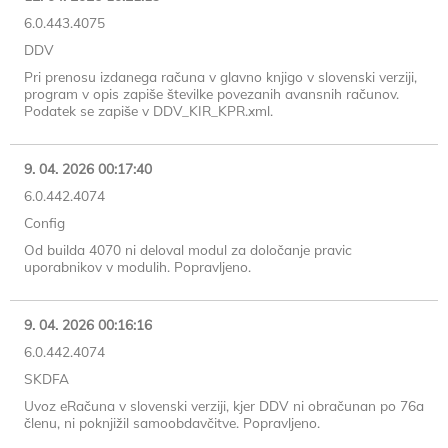
6.0.443.4075
DDV
Pri prenosu izdanega računa v glavno knjigo v slovenski verziji,
program v opis zapiše številke povezanih avansnih računov.
Podatek se zapiše v DDV_KIR_KPR.xml.
9. 04. 2026 00:17:40
6.0.442.4074
Config
Od builda 4070 ni deloval modul za določanje pravic
uporabnikov v modulih. Popravljeno.
9. 04. 2026 00:16:16
6.0.442.4074
SKDFA
Uvoz eRačuna v slovenski verziji, kjer DDV ni obračunan po 76a
členu, ni poknjižil samoobdavčitve. Popravljeno.