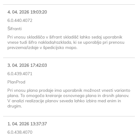
4. 04. 2026 19:03:20
6.0.440.4072
Šifranti
Pri vnosu skladišča v šifrant skladišč lahko sedaj uporabnik
vnese tudi šifro naklada/razklada, ki se uporablja pri prenosu
prevzema/izdaje v špedicijsko mapo.
3. 04. 2026 17:42:03
6.0.439.4071
PlanProd
Pri vnosu plana prodaje ima uporabnik možnost vnesti varianto
plana. To omogoča kreiranje osnovnega plana in drsnih planov.
V analizi realizacije planov seveda lahko izbira med enim in
drugim.
1. 04. 2026 13:37:37
6.0.438.4070