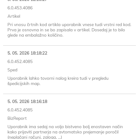
6.0.453.4086
Artikel
Pri vnosu črtnih kod artikla uporabnik vnese tudi vrstni red kod.
Prva je osnovna in se bo zapisala v artikel. Dosedaj je to bilo
glede na embalažno količino.
5. 05. 2026 18:18:22
6.0.452.4085
Sped
Uporabnik lahko tovorni nalog kreira tudi v pregledu
špedicijskih map.
5. 05. 2026 18:16:18
6.0.452.4085
BizReport
Uporabnik ima sedaj na voljo bistveno bolj enostaven način
kako prijaviti partnerja na avtomatsko prejemanje poročil
(neplačani računi, zaloga, …)