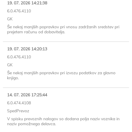
19. 07. 2026 14:21:38
6.0.476.4110
GK
Še nekaj manjših popravkov pri vnosu zadržanih sredstev pri
prejetem računu od dobavitelja.
19. 07. 2026 14:20:13
6.0.476.4110
GK
Še nekaj manjših popravkov pri izvozu podatkov za glavno
knjigo.
14. 07. 2026 17:25:44
6.0.474.4108
SpedPrevoz
V spisku prevoznih nalogov so dodana polja naziv voznika in
naziv pomožnega delavca.