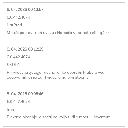
9. 04. 2026 00:13:57
6.0.442.4074
NarProd
Manjši popravek pri uvozu eNaročila v formatu eSlog 2.0.
9. 04. 2026 00:12:29
6.0.442.4074
SKDFA
Pri vnosu prejetega računa lahko uporabnik izbere več
odgovornih oseb za likvidacijo na prvi stopnji.
9. 04. 2026 00:08:46
6.0.442.4074
Inven
Blokada obdobja je sedaj na voljo tudi v modulu Inventure.