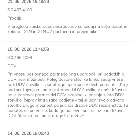
21. 06. 2026 19:49:23
6.0.467.4100
Prodaja
V pregledu spiska dobavnic/računov so sedaj na voljo dodatne
kolono : GLN in GLN #2 partnerja in prejemnika.
15. 06. 2026 11:46:58
6.0.466.4099
DDV
Pri vnosu poslovnega partnerja ima uporabnik pri podatkih o
DDV novi možnosti. Poleg davčne številke lahko sedaj vnese
tudi DDV številko – podatek je uporaben v dveh primerih – Ko je
partner tujec, pa ima registrirano DDV številko v naši državi ali
pa je poslovni partner del DDV skupine, ki posluje z isto DDV
številko, čeprav ima vsako podjetje v tej skupini svojo davčno
številko.Druga možnost pa je vnos države DDV rezidenstva. Ta
podatek se pa vnese, kadar je poslovni partner iz ene države,
DDV številko pa ima iz druge EU države.
14. 06. 2026 18:00:40