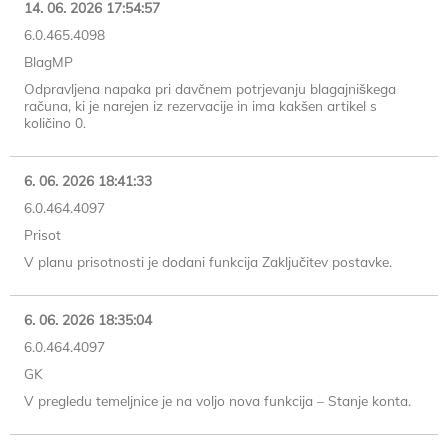
14. 06. 2026 17:54:57
6.0.465.4098
BlagMP
Odpravljena napaka pri davčnem potrjevanju blagajniškega
računa, ki je narejen iz rezervacije in ima kakšen artikel s
količino 0.
6. 06. 2026 18:41:33
6.0.464.4097
Prisot
V planu prisotnosti je dodani funkcija Zaključitev postavke.
6. 06. 2026 18:35:04
6.0.464.4097
GK
V pregledu temeljnice je na voljo nova funkcija – Stanje konta.