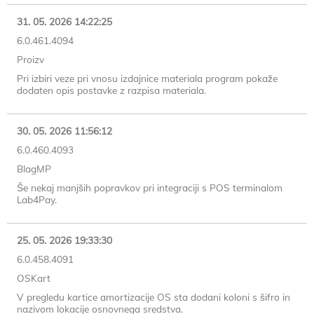
31. 05. 2026 14:22:25
6.0.461.4094
Proizv
Pri izbiri veze pri vnosu izdajnice materiala program pokaže
dodaten opis postavke z razpisa materiala.
30. 05. 2026 11:56:12
6.0.460.4093
BlagMP
Še nekaj manjših popravkov pri integraciji s POS terminalom
Lab4Pay.
25. 05. 2026 19:33:30
6.0.458.4091
OSKart
V pregledu kartice amortizacije OS sta dodani koloni s šifro in
nazivom lokacije osnovnega sredstva.