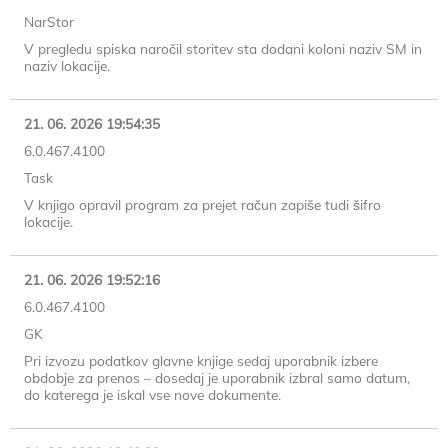
NarStor
V pregledu spiska naročil storitev sta dodani koloni naziv SM in
naziv lokacije.
21. 06. 2026 19:54:35
6.0.467.4100
Task
V knjigo opravil program za prejet račun zapiše tudi šifro
lokacije.
21. 06. 2026 19:52:16
6.0.467.4100
GK
Pri izvozu podatkov glavne knjige sedaj uporabnik izbere
obdobje za prenos – dosedaj je uporabnik izbral samo datum,
do katerega je iskal vse nove dokumente.