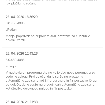
rok plačila na računu.
26. 04. 2026 13:36:29
6.0.450.4083
eRačun
Manjši popravek pri pripravim XML datoteke za eRačun v
hrvaški verziji.
26. 04. 2026 12:43:26
6.0.450.4083
Zaloga
V nastavitvah programa sta na voljo dva nova parametra za
vodenje zaloge. Prvi določa, da je sarža na prevzemu
avtomatično zapisana kot šifra partnera in Nr postavke. Drugi
pa določa, da je sarža na predajnicah avtomatično zapisana
kot številka delovnega naloga in Nr postavke.
23. 04. 2026 21:21:38