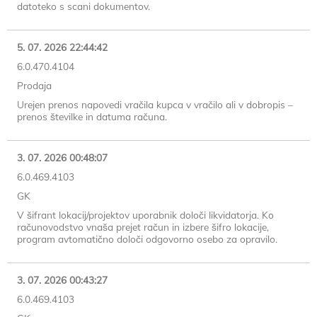
datoteko s scani dokumentov.
5. 07. 2026 22:44:42
6.0.470.4104
Prodaja
Urejen prenos napovedi vračila kupca v vračilo ali v dobropis –
prenos številke in datuma računa.
3. 07. 2026 00:48:07
6.0.469.4103
GK
V šifrant lokacij/projektov uporabnik določi likvidatorja. Ko
računovodstvo vnaša prejet račun in izbere šifro lokacije,
program avtomatično določi odgovorno osebo za opravilo.
3. 07. 2026 00:43:27
6.0.469.4103