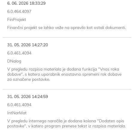
6. 06. 2026 18:33:29
6.0.464.4097
FinProjekt
Finančni projekt se lahko veže na opravilo kot ostali dokumenti.
31. 05. 2026 14:27:20
6.0.461.4094
DNalog
V pregledu razpisa materiala je dodana funkcija "Vnos roka
dobave", s katero uporabnik enostavno spremeni rok dobave
za označene postavke.
31. 05. 2026 14:24:59
6.0.461.4094
IntNarMat
V pregledu internega naročila je dodana kolona "Dodaten opis
postavke", v katero program prenese tekst iz razpisa materiala.