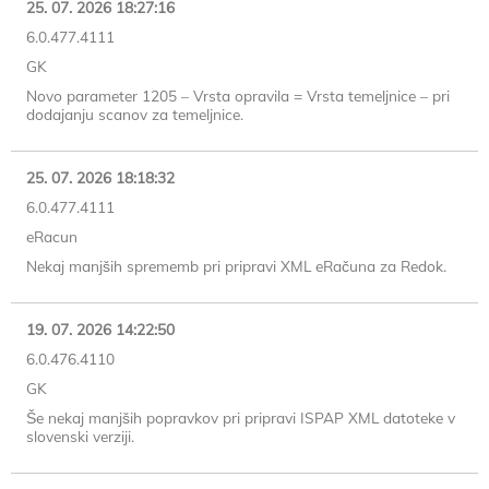
25. 07. 2026 18:27:16
6.0.477.4111
GK
Novo parameter 1205 – Vrsta opravila = Vrsta temeljnice – pri
dodajanju scanov za temeljnice.
25. 07. 2026 18:18:32
6.0.477.4111
eRacun
Nekaj manjših sprememb pri pripravi XML eRačuna za Redok.
19. 07. 2026 14:22:50
6.0.476.4110
GK
Še nekaj manjših popravkov pri pripravi ISPAP XML datoteke v
slovenski verziji.