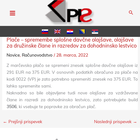
Skip
to
content
Plače – spremembe splošne davčne olajšave, olajšave
za družinske člane in razredov za dohodninsko lestvico
Novice
,
Računovodstvo
/
28. marca, 2022
Z marčevsko plačo se spremeni znesek splošne davčne olajšave iz
291 EUR na 375 EUR. V osnovnih podatkih obračuna za plače na
kodi 0022 (VP) je zato potrebno spremeniti znesek na 375 EUR. To
lahko spremenite sami.
Naknadno so bile objavljene tudi nove olajšave za vzdrževane
člane in razredi za dohodninsko lestvico, zato potrebujete build
3506
, ki vsebuje te popravke za obračun plač.
←
Prejšnji prispevek
Naslednji prispevek
→